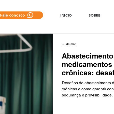
Fale conosco
INÍCIO
SOBRE
30 de mar.
Abastecimento
medicamentos
crônicas: desa
garantir conti
Desafios do abastecimento
terapêutica
crônicas e como garantir con
segurança e previsibilidade.