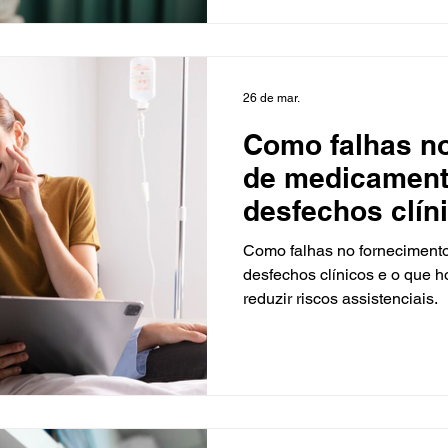
26 de mar.
Como falhas n
de medicamen
desfechos clín
hospitais e clí
Como falhas no fornecimen
desfechos clínicos e o que h
reduzir riscos assistenciais.