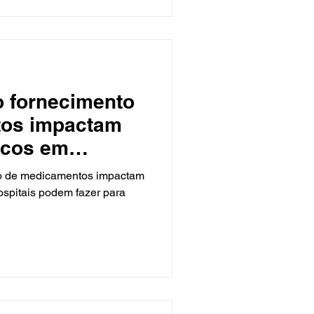
o fornecimento
tos impactam
icos em
nicas
to de medicamentos impactam
ospitais podem fazer para