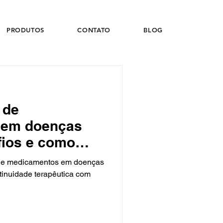
PRODUTOS
CONTATO
BLOG
 de
 em doenças
fios e como
nuidade
 de medicamentos em doenças
tinuidade terapêutica com