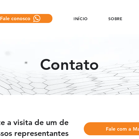
Fale conosco
INÍCIO
SOBRE
Contato
te a visita de um de
Fale com a M
sos representantes