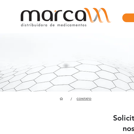
/
CONTATO
Solici
nos