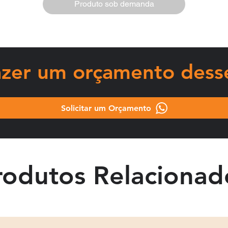
Estimulação Ovariana Controlada (EOC) em associação com um 
Produto sob demanda
antagonista de GnRH para o desenvolvimento de folículos múltiplos
 mulheres participantes de programa de Tecnologia em Reproduç
Assistida (TRA).
fazer um orçamento dess
Solicitar um Orçamento
rodutos Relacionad