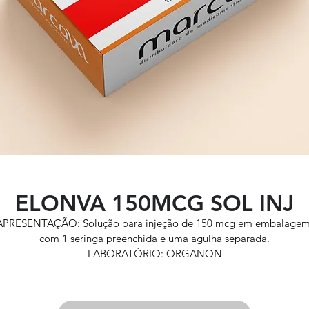
ELONVA 150MCG SOL INJ
APRESENTAÇÃO: Solução para injeção de 150 mcg em embalagem
com 1 seringa preenchida e uma agulha separada.
LABORATÓRIO: ORGANON
RMS: 1002902100027
INDICAÇÕES DE USO: