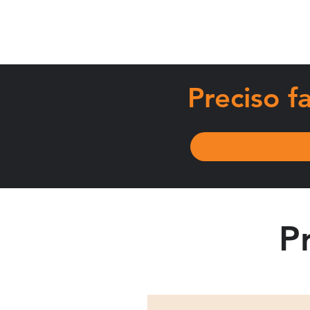
em
Preciso 
P