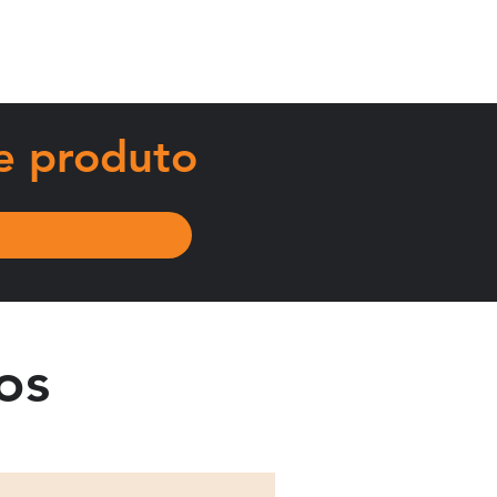
 
ão 
e produto
os