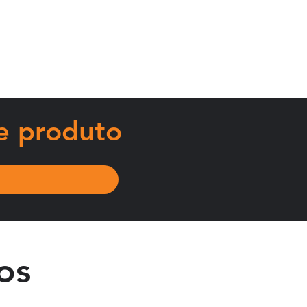
o 
e 
e produto
 
er 
ca 
os