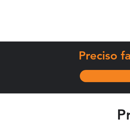
M
Preciso 
do
me
P